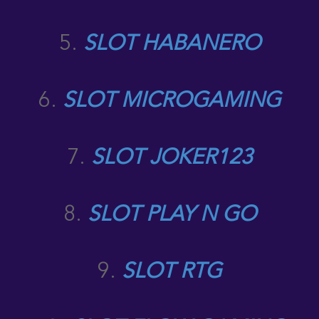
5.
SLOT HABANERO
6.
SLOT MICROGAMING
7.
SLOT JOKER123
8.
SLOT PLAY N GO
9.
SLOT RTG