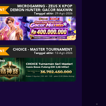
MICROGAMING - ZEUS X KPOP
ENT
DEMON HUNTER: GACOR MAXWIN
Tanggal akhir:
29-Agt-2026
CHOICE - MASTER TOURNAMENT
ENT
Tanggal akhir:
12-Agt-2026