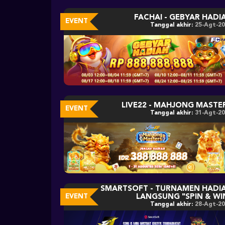
FACHAI - GEBYAR HADI
EVENT
Tanggal akhir:
25-Agt-2
LIVE22 - MAHJONG MASTE
EVENT
Tanggal akhir:
31-Agt-2
SMARTSOFT - TURNAMEN HADI
EVENT
LANGSUNG "SPIN & WI
Tanggal akhir:
28-Agt-2