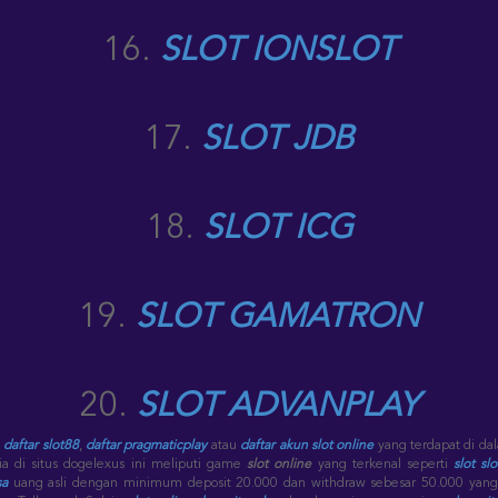
16.
SLOT IONSLOT
17.
SLOT JDB
18.
SLOT ICG
19.
SLOT GAMATRON
20.
SLOT ADVANPLAY
s
daftar slot88
,
daftar pragmaticplay
atau
daftar akun slot online
yang terdapat di d
a di situs dogelexus ini meliputi game
slot online
yang terkenal seperti
slot sl
sa
uang asli dengan minimum deposit 20.000 dan withdraw sebesar 50.000 yan