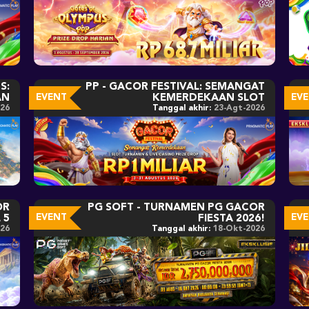
S:
PP - GACOR FESTIVAL: SEMANGAT
EVENT
EV
AN
KEMERDEKAAN SLOT
026
Tanggal akhir:
23-Agt-2026
OR
PG SOFT - TURNAMEN PG GACOR
EVENT
EV
 5
FIESTA 2026!
026
Tanggal akhir:
18-Okt-2026