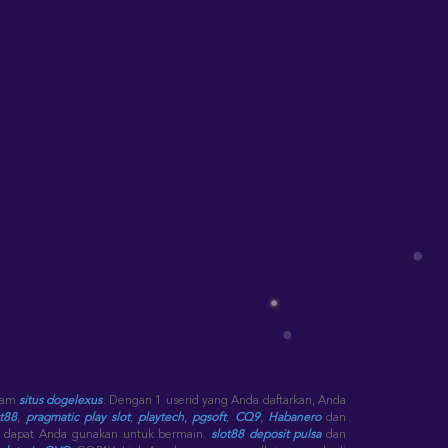
alam
situs dogelexus
. Dengan 1 userid yang Anda daftarkan, Anda
ot88
,
pragmatic play slot
,
playtech
,
pgsoft
,
CQ9
,
Habanero
dan
g dapat Anda gunakan untuk bermain.
slot88 deposit pulsa
dan