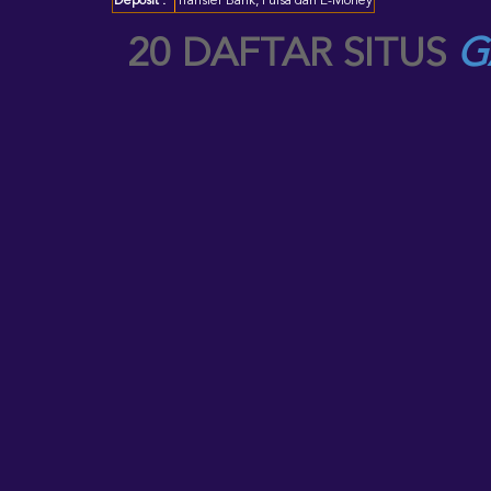
Deposit :
Transfer Bank, Pulsa dan E-Money
20 DAFTAR SITUS
G