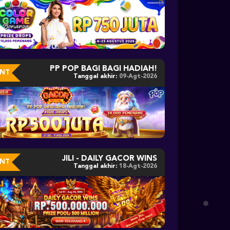
PP POP BAGI BAGI HADIAH!
ENT
Tanggal akhir:
09-Agt-2026
JILI - DAILY GACOR WINS
ENT
Tanggal akhir:
18-Agt-2026