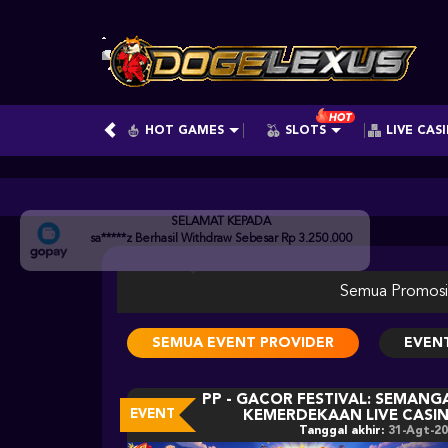
HOT GAMES
SLOTS
LIVE CAS
SELAMAT KEPADA
sa*****z Berhasil Withdraw Sebesar Rp 3.250.000
Semua Promosi
SEMUA EVENT PROVIDER
EVEN
PP - GACOR FESTIVAL: SEMANG
EVENT
KEMERDEKAAN LIVE CASI
Tanggal akhir:
31-Agt-2