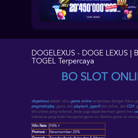
DOGELEXUS - DOGE LEXUS | B
TOGEL Terpercaya
BO SLOT ONL
dogelexus
adalah situs
game online
terpercaya dengan fokus g
pragmaticplay
, game slot
playtech
,
pgsoft
slot online
, slot
CQ9
,
slot online yang terkenal, Anda juga dapat bermain game live
ca
Indonesia yang telah mengenal game ini. Karena game ini mer
Win Rate :
98% ⚡
Promosi :
Newmember 20%